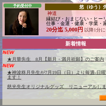
予約受付中
悠（ゆう）
神道
縁結び・おまじない・ヒー
仕事・金運・健康・学業・家庭
20分迄 5,000円
以降1分につ
新着情報
★月華先生 8月【新月・満月祈願】のご案内
★神波柊月先生が7月19日（日）より毎週-日
ます！
慈光先生オリジナルグッズ リニューアルし