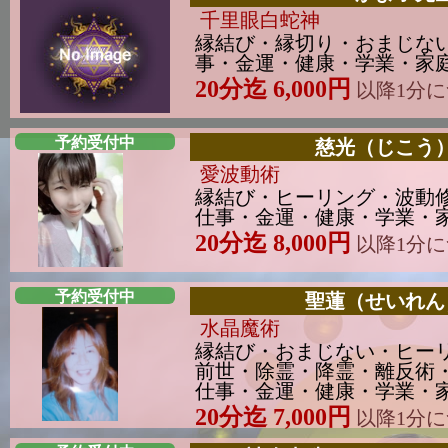
千里眼白蛇神
縁結び・縁切り・おまじな
事・金運・健康・学業・家庭問
20分迄 6,000円
以降1分につ
予約受付中
慈光（じこう
愛波動術
縁結び・ヒーリング・波動
仕事・金運・健康・学業・家庭
20分迄 8,000円
以降1分につ
予約受付中
聖蓮（せいれん
水晶魔術
縁結び・おまじない・ヒー
前世・除霊・降霊・離反術
仕事・金運・健康・学業・家庭
20分迄 7,000円
以降1分につ