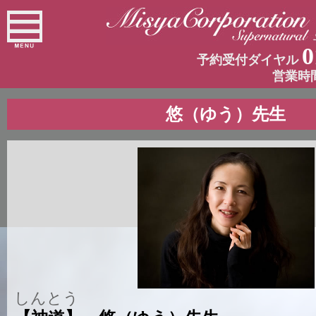
0
予約受付ダイヤル
営業時
悠（ゆう）先生
しんとう