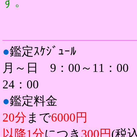
す。
●
鑑定ｽｹｼﾞｭｰﾙ
月～日 9：00～11：00 
24：00
●
鑑定料金
20分
まで
6000円
以降1分
につき
300円
(税込