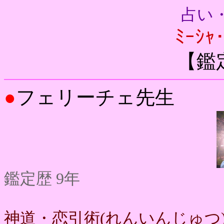
占い
ﾐｰｼｬ
【鑑
●
フェリーチェ先生
鑑定歴 9年
神道・恋引術(れんいんじゅつ