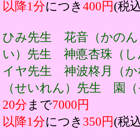
以降1分
につき
400円
(税込
ひみ先生 花音（かのん
い）先生 神悳杏珠（し
イヤ先生 神波柊月（か
（せいれん）先生 園
20分
まで
7000円
以降1分
につき
350円
(税込