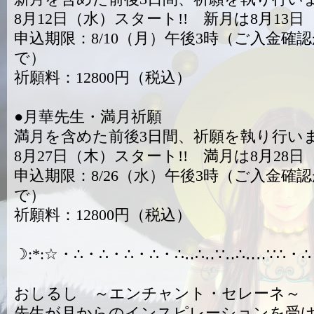
8月12日（水）スタート!! 新月は8月13日
申込期限：8/10（月）午後3時（ご入金確
で）
祈願料：12800円（税込）
●月華先生・満月祈願
満月を含めた前後3日間、祈願を執り行い
8月27日（木）スタート!! 満月は8月28日
申込期限：8/26（水）午後3時（ご入金確
で）
祈願料：12800円（税込）
☽:*:☆・∴・∴・∴・∴・∴‥∴‥∵‥∴‥‥∵∴・∴
おしるし ～エンチャント・セレーネ～
先生が月からのインスピレーションを受