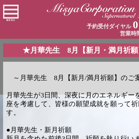
0
予約受付ダイヤル
営業時
★月華先生 8月【新月・満月祈
～月華先生 8月【新月/満月祈願】のご
月華先生が3日間、深夜に月のエネルギー
座を考慮して、皆様の願望成就を願って祈
す。
●月華先生・新月祈願
新月を含めた前後3日間、祈願を執り行い