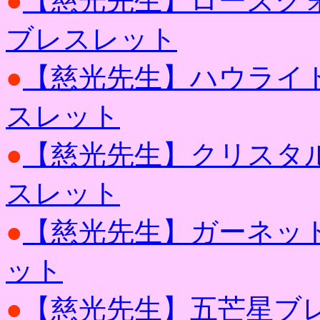
●
【慈光先生】ローズク
ブレスレット
●
【慈光先生】ハウライ
スレット
●
【慈光先生】クリスタ
スレット
●
【慈光先生】ガーネッ
ット
●
【慈光先生】五芒星ブ